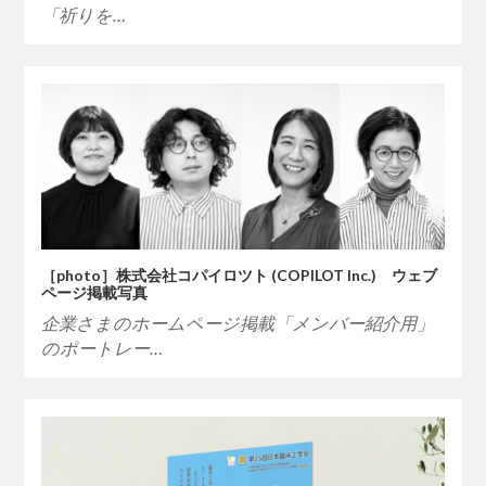
「祈りを…
［photo］株式会社コパイロツト (COPILOT Inc.) ウェブ
ページ掲載写真
企業さまのホームページ掲載「メンバー紹介用」
のポートレー…