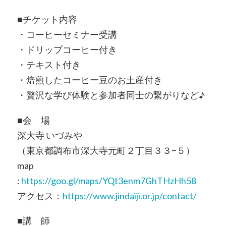
■チケット内容
・コーヒーセミナー受講
・ドリップコーヒー付き
・テキスト付き
・焙煎したコーヒー豆のお土産付き
・贅沢な学び体験と参加者同士の繋がりなど♪
■会 場
深大寺 いづみや
（東京都調布市深大寺元町２丁目３３−５）
map
:
https://goo.gl/maps/YQt3enm7GhTHzHh58
アクセス：
https://www.jindaiji.or.jp/contact/
■講 師