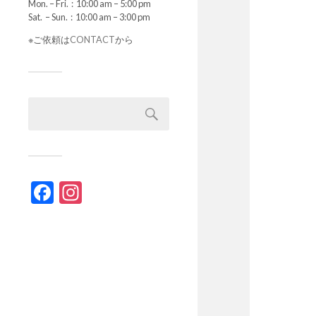
Mon. – Fri. : 10:00 am – 5:00 pm
Sat. – Sun. : 10:00 am – 3:00 pm
※ご依頼は
CONTACT
から
Facebook
Instagram